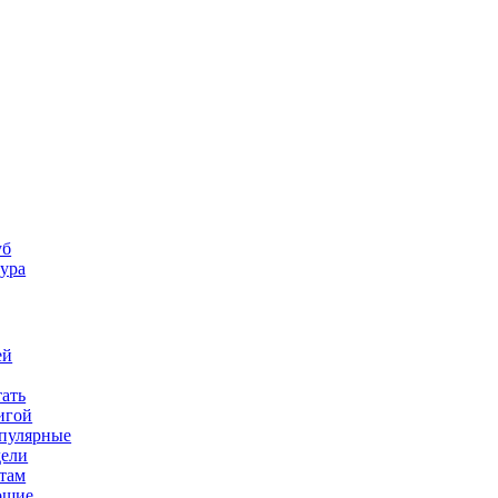
уб
ура
ей
ать
игой
пулярные
дели
стам
ошие